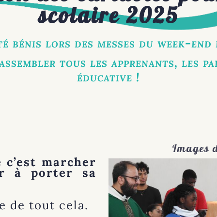
scolaire 2025
té bénis lors des messes du week-end 
rassembler tous les apprenants, les p
éducative !
Images d
le c’est marcher
er à porter sa
e de tout cela.