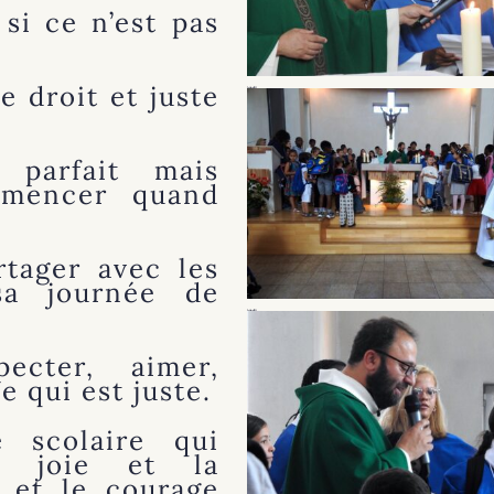
 si ce n’est pas
e droit et juste
Benédiction Cartables 2025 (2)
 parfait mais
mmencer quand
rtager avec les
sa journée de
Benédiction Cartables 2025 (4)
pecter, aimer,
e qui est juste.
 scolaire qui
a joie et la
i et le courage