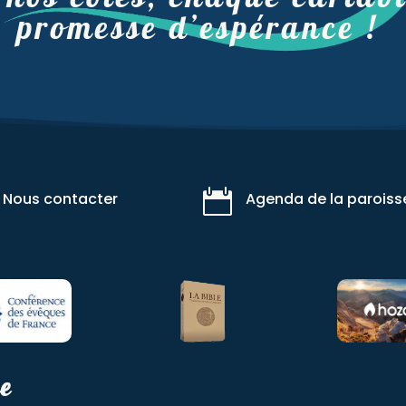
promesse d’espérance !

Nous contacter
Agenda de la paroiss
se