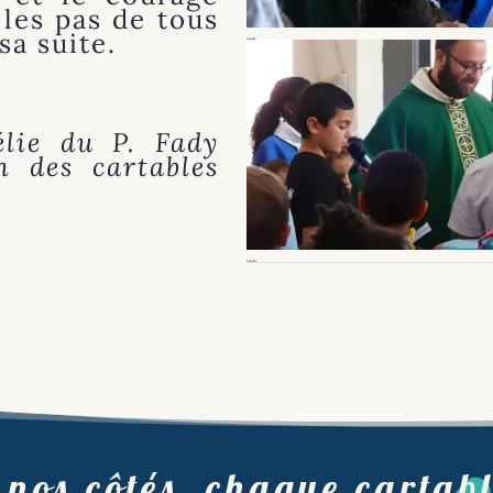
 les pas de tous
sa suite.
Benédiction Cartables 2025 (7)
élie du P. Fady
n des cartables
Benédiction Cartables 2025 (9)
 nos côtés, chaque cartabl