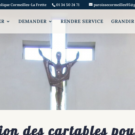
olique Cormeilles-La Frette
01 34 50 24 71
paroissecormeilles95@
ER
DEMANDER
RENDRE SERVICE
GRANDIR
ion des cartables pou