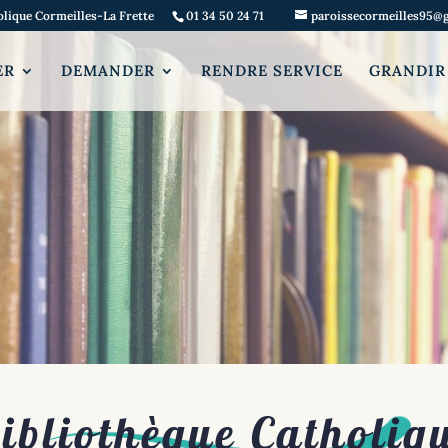
olique Cormeilles-La Frette
01 34 50 24 71
paroissecormeilles95@
ER
DEMANDER
RENDRE SERVICE
GRANDIR
ibliothèque Catholiq